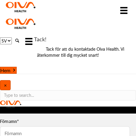
Tack!
Choose
a
Tack för att du kontaktade Oiva Health. Vi
language
återkommer till dig mycket snart!
Hem
×
Förnamn*