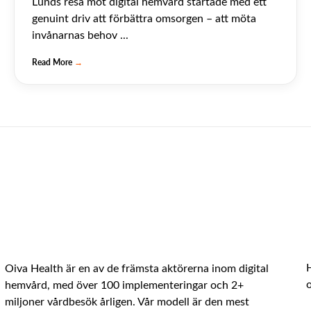
Lunds resa mot digital hemvård startade med ett
genuint driv att förbättra omsorgen – att möta
invånarnas behov ...
Read More
→
Oiva Health är en av de främsta aktörerna inom digital
hemvård, med över 100 implementeringar och 2+
miljoner vårdbesök årligen. Vår modell är den mest