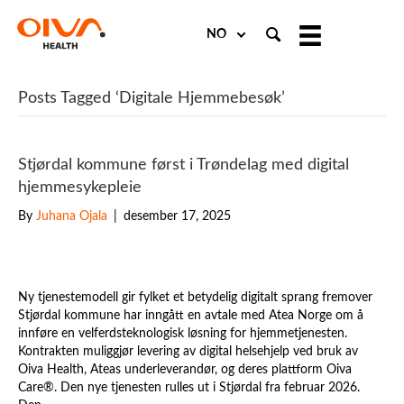
Choose
a
language
Posts Tagged ‘Digitale Hjemmebesøk’
Stjørdal kommune først i Trøndelag med digital
hjemmesykepleie
By
Juhana Ojala
|
desember 17, 2025
Ny tjenestemodell gir fylket et betydelig digitalt sprang fremover
Stjørdal kommune har inngått en avtale med Atea Norge om å
innføre en velferdsteknologisk løsning for hjemmetjenesten.
Kontrakten muliggjør levering av digital helsehjelp ved bruk av
Oiva Health, Ateas underleverandør, og deres plattform Oiva
Care®. Den nye tjenesten rulles ut i Stjørdal fra februar 2026.