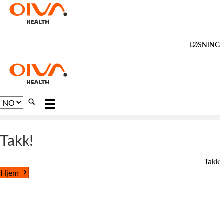
LØSNING
Choose
a
language
Takk!
Takk
Hjem