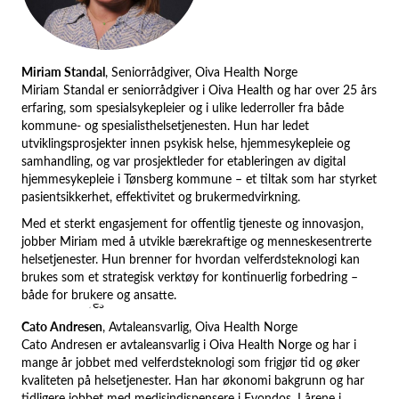
Miriam Standal
, Seniorrådgiver, Oiva Health Norge
Miriam Standal er seniorrådgiver i Oiva Health og har over 25 års
erfaring, som spesialsykepleier og i ulike lederroller fra både
kommune- og spesialisthelsetjenesten. Hun har ledet
utviklingsprosjekter innen psykisk helse, hjemmesykepleie og
samhandling, og var prosjektleder for etableringen av digital
hjemmesykepleie i Tønsberg kommune – et tiltak som har styrket
pasientsikkerhet, effektivitet og brukermedvirkning.
Med et sterkt engasjement for offentlig tjeneste og innovasjon,
jobber Miriam med å utvikle bærekraftige og menneskesentrerte
helsetjenester. Hun brenner for hvordan velferdsteknologi kan
brukes som et strategisk verktøy for kontinuerlig forbedring –
både for brukere og ansatte.
Cato Andresen
, Avtaleansvarlig, Oiva Health Norge
Cato Andresen er avtaleansvarlig i Oiva Health Norge og har i
mange år jobbet med velferdsteknologi som frigjør tid og øker
kvaliteten på helsetjenester. Han har økonomi bakgrunn og har
tidligere jobbet med medisindispensere i Evondos. I årene i