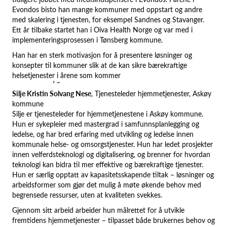
Evondos bisto han mange kommuner med oppstart og andre
med skalering i tjenesten, for eksempel Sandnes og Stavanger.
Ett år tilbake startet han i Oiva Health Norge og var med i
implementeringsprosessen i Tønsberg kommune.
Han har en sterk motivasjon for å presentere løsninger og
konsepter til kommuner slik at de kan sikre bærekraftige
helsetjenester i årene som kommer
Silje Kristin Solvang Nese
, Tjenesteleder hjemmetjenester, Askøy
kommune
Silje er tjenesteleder for hjemmetjenestene i Askøy kommune.
Hun er sykepleier med mastergrad i samfunnsplanlegging og
ledelse, og har bred erfaring med utvikling og ledelse innen
kommunale helse- og omsorgstjenester. Hun har ledet prosjekter
innen velferdsteknologi og digitalisering, og brenner for hvordan
teknologi kan bidra til mer effektive og bærekraftige tjenester.
Hun er særlig opptatt av kapasitetsskapende tiltak – løsninger og
arbeidsformer som gjør det mulig å møte økende behov med
begrensede ressurser, uten at kvaliteten svekkes.
Gjennom sitt arbeid arbeider hun målrettet for å utvikle
fremtidens hjemmetjenester – tilpasset både brukernes behov og