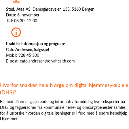
Sted:
Atea AS, Damsgårdsveien 135, 5160 Bergen
Dato:
6. november
Tid:
08:30–12:00
Praktisk informasjon og program:
Cato Andresen, Salgssjef
Mobil: 928 45 300
E-post: cato.andresen@oivahealth.com
Hvorfor snakker hele Norge om digital hjemmesykepleie
(DHS)?
Bli med på en engasjerende og informativ formiddag hvor eksperter på
DHS og fagpersoner fra kommunale helse- og omsorgstjenester samles
for å utforske hvordan digitale løsninger er i ferd med å endre helsehjelp
i hjemmet.