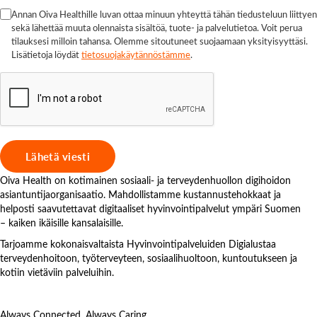
Annan Oiva Healthille luvan ottaa minuun yhteyttä tähän tiedusteluun liittyen
sekä lähettää muuta olennaista sisältöä, tuote- ja palvelutietoa. Voit perua
tilauksesi milloin tahansa. Olemme sitoutuneet suojaamaan yksityisyyttäsi.
Lisätietoja löydät
tietosuojakäytännöstämme
.
Oiva Health on kotimainen sosiaali- ja terveydenhuollon digihoidon
asiantuntijaorganisaatio. Mahdollistamme kustannustehokkaat ja
helposti saavutettavat digitaaliset hyvinvointipalvelut ympäri Suomen
– kaiken ikäisille kansalaisille.
Tarjoamme kokonaisvaltaista Hyvinvointipalveluiden Digialustaa
terveydenhoitoon, työterveyteen, sosiaalihuoltoon, kuntoutukseen ja
kotiin vietäviin palveluihin.
Always Connected, Always Caring.