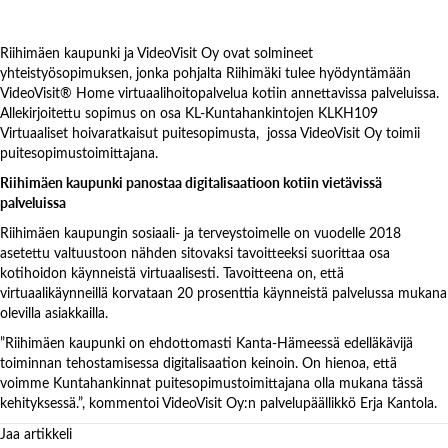
Riihimäen kaupunki ja VideoVisit Oy ovat solmineet
yhteistyösopimuksen, jonka pohjalta Riihimäki tulee hyödyntämään
VideoVisit® Home virtuaalihoitopalvelua kotiin annettavissa palveluissa.
Allekirjoitettu sopimus on osa KL-Kuntahankintojen KLKH109
Virtuaaliset hoivaratkaisut puitesopimusta, jossa VideoVisit Oy toimii
puitesopimustoimittajana.
Riihimäen kaupunki panostaa digitalisaatioon kotiin vietävissä
palveluissa
Riihimäen kaupungin sosiaali- ja terveystoimelle on vuodelle 2018
asetettu valtuustoon nähden sitovaksi tavoitteeksi suorittaa osa
kotihoidon käynneistä virtuaalisesti. Tavoitteena on, että
virtuaalikäynneillä korvataan 20 prosenttia käynneistä palvelussa mukana
olevilla asiakkailla.
”Riihimäen kaupunki on ehdottomasti Kanta-Hämeessä edelläkävijä
toiminnan tehostamisessa digitalisaation keinoin. On hienoa, että
voimme Kuntahankinnat puitesopimustoimittajana olla mukana tässä
kehityksessä.”, kommentoi VideoVisit Oy:n palvelupäällikkö Erja Kantola.
Jaa artikkeli