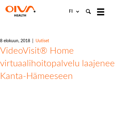
Choose
a
language
8 elokuun, 2018
|
Uutiset
VideoVisit® Home
virtuaalihoitopalvelu laajenee
Kanta-Hämeeseen