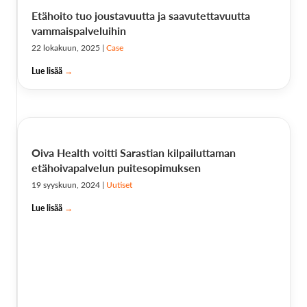
Etähoito tuo joustavuutta ja saavutettavuutta
vammaispalveluihin
22 lokakuun, 2025
|
Case
Lue lisää
→
Oiva Health voitti Sarastian kilpailuttaman
etähoivapalvelun puitesopimuksen
19 syyskuun, 2024
|
Uutiset
Lue lisää
→