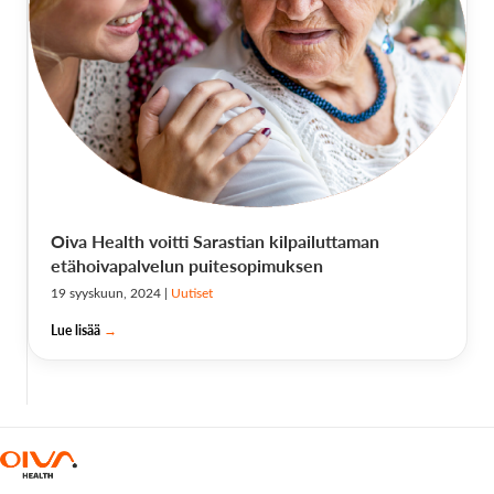
Oiva Health voitti Sarastian kilpailuttaman
etähoivapalvelun puitesopimuksen
19 syyskuun, 2024
|
Uutiset
Lue lisää
→