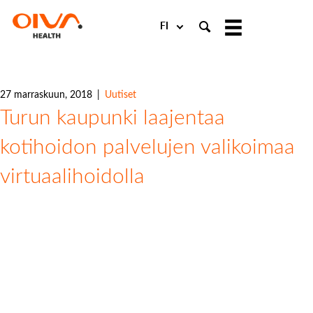
Choose
a
language
27 marraskuun, 2018
|
Uutiset
Turun kaupunki laajentaa
kotihoidon palvelujen valikoimaa
virtuaalihoidolla