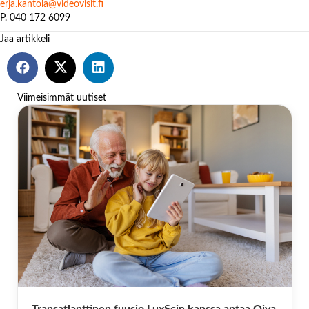
erja.kantola@videovisit.fi
P. 040 172 6099
Jaa artikkeli
Viimeisimmät uutiset
Transatlanttinen fuusio LuxScin kanssa antaa Oiva