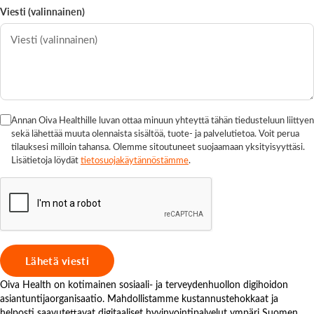
Viesti (valinnainen)
Annan Oiva Healthille luvan ottaa minuun yhteyttä tähän tiedusteluun liittyen
sekä lähettää muuta olennaista sisältöä, tuote- ja palvelutietoa. Voit perua
tilauksesi milloin tahansa. Olemme sitoutuneet suojaamaan yksityisyyttäsi.
Lisätietoja löydät
tietosuojakäytännöstämme
.
Oiva Health on kotimainen sosiaali- ja terveydenhuollon digihoidon
asiantuntijaorganisaatio. Mahdollistamme kustannustehokkaat ja
helposti saavutettavat digitaaliset hyvinvointipalvelut ympäri Suomen