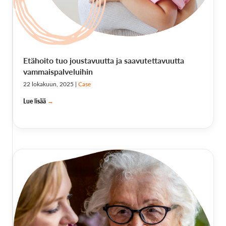
Etähoito tuo joustavuutta ja saavutettavuutta
vammaispalveluihin
22 lokakuun, 2025
|
Case
Lue lisää
→