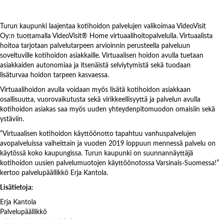
Turun kaupunki laajentaa kotihoidon palvelujen valikoimaa VideoVisit
Oy:n tuottamalla VideoVisit® Home virtuaalihoitopalvelulla. Virtuaalista
hoitoa tarjotaan palvelutarpeen arvioinnin perusteella palveluun
soveltuville kotihoidon asiakkaille. Virtuaalisen hoidon avulla tuetaan
asiakkaiden autonomiaa ja itsenäistä selviytymistä sekä tuodaan
lisäturvaa hoidon tarpeen kasvaessa.
Virtuaalihoidon avulla voidaan myös lisätä kotihoidon asiakkaan
osallisuutta, vuorovaikutusta sekä virikkeellisyyttä ja palvelun avulla
kotihoidon asiakas saa myös uuden yhteydenpitomuodon omaisiin sekä
ystäviin.
”Virtuaalisen kotihoidon käyttöönotto tapahtuu vanhuspalvelujen
avopalveluissa vaiheittain ja vuoden 2019 loppuun mennessä palvelu on
käytössä koko kaupungissa. Turun kaupunki on suunnannäyttäjä
kotihoidon uusien palvelumuotojen käyttöönotossa Varsinais-Suomessa!”
kertoo palvelupäällikkö Erja Kantola.
Lisätietoja:
Erja Kantola
Palvelupäällikkö