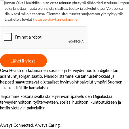
Annan Oiva Healthille luvan ottaa minuun yhteyttä tähän tiedusteluun liittyen
sekä lähettää muuta olennaista sisältöä, tuote- ja palvelutietoa. Voit perua
tilauksesi milloin tahansa. Olemme sitoutuneet suojaamaan yksityisyyttäsi.
Lisätietoja löydät
tietosuojakäytännöstämme
.
Oiva Health on kotimainen sosiaali- ja terveydenhuollon digihoidon
asiantuntijaorganisaatio. Mahdollistamme kustannustehokkaat ja
helposti saavutettavat digitaaliset hyvinvointipalvelut ympäri Suomen
– kaiken ikäisille kansalaisille.
Tarjoamme kokonaisvaltaista Hyvinvointipalveluiden Digialustaa
terveydenhoitoon, työterveyteen, sosiaalihuoltoon, kuntoutukseen ja
kotiin vietäviin palveluihin.
Always Connected, Always Caring.