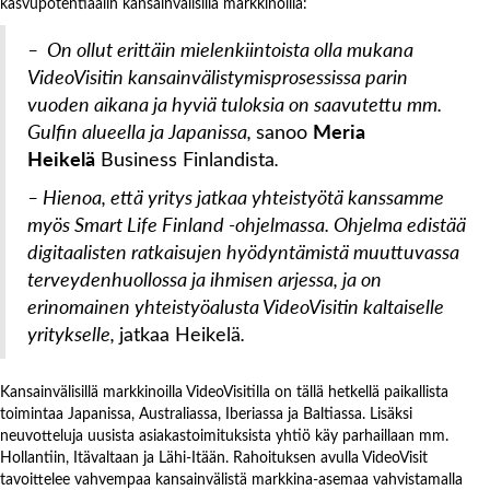
kasvupotentiaalin kansainvälisillä markkinoilla:
–
On ollut erittäin mielenkiintoista olla mukana
VideoVisitin kansainvälistymisprosessissa parin
vuoden aikana ja hyviä tuloksia on saavutettu mm.
Gulfin alueella ja Japanissa,
sanoo
Meria
Heikelä
Business Finlandista
.
– Hienoa, että yritys jatkaa yhteistyötä kanssamme
myös Smart Life Finland -ohjelmassa. Ohjelma edistää
digitaalisten ratkaisujen hyödyntämistä muuttuvassa
terveydenhuollossa ja ihmisen arjessa, ja on
erinomainen yhteistyöalusta VideoVisitin kaltaiselle
yritykselle,
jatkaa Heikelä
.
Kansainvälisillä markkinoilla VideoVisitilla on tällä hetkellä paikallista
toimintaa Japanissa, Australiassa, Iberiassa ja Baltiassa. Lisäksi
neuvotteluja uusista asiakastoimituksista yhtiö käy parhaillaan mm.
Hollantiin, Itävaltaan ja Lähi-Itään. Rahoituksen avulla VideoVisit
tavoittelee vahvempaa kansainvälistä markkina-asemaa vahvistamalla