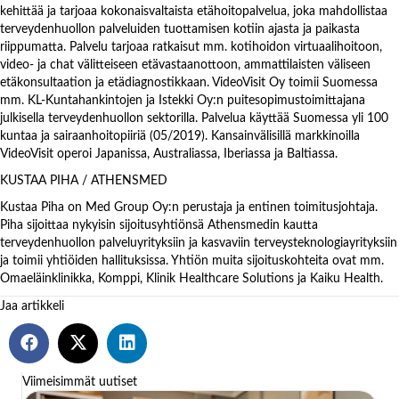
kehittää ja tarjoaa kokonaisvaltaista etähoitopalvelua, joka mahdollistaa
terveydenhuollon palveluiden tuottamisen kotiin ajasta ja paikasta
riippumatta. Palvelu tarjoaa ratkaisut mm. kotihoidon virtuaalihoitoon,
video- ja chat välitteiseen etävastaanottoon, ammattilaisten väliseen
etäkonsultaation ja etädiagnostikkaan. VideoVisit Oy toimii Suomessa
mm. KL-Kuntahankintojen ja Istekki Oy:n puitesopimustoimittajana
julkisella terveydenhuollon sektorilla. Palvelua käyttää Suomessa yli 100
kuntaa ja sairaanhoitopiiriä (05/2019). Kansainvälisillä markkinoilla
VideoVisit operoi Japanissa, Australiassa, Iberiassa ja Baltiassa.
KUSTAA PIHA / ATHENSMED
Kustaa Piha on Med Group Oy:n perustaja ja entinen toimitusjohtaja.
Piha sijoittaa nykyisin sijoitusyhtiönsä Athensmedin kautta
terveydenhuollon palveluyrityksiin ja kasvaviin terveysteknologiayrityksiin
ja toimii yhtiöiden hallituksissa. Yhtiön muita sijoituskohteita ovat mm.
Omaeläinklinikka, Komppi, Klinik Healthcare Solutions ja Kaiku Health.
Jaa artikkeli
Viimeisimmät uutiset