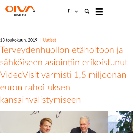
Choose
a
language
13 toukokuun, 2019
|
Uutiset
Terveydenhuollon etähoitoon ja
sähköiseen asiointiin erikoistunut
VideoVisit varmisti 1,5 miljoonan
euron rahoituksen
kansainvälistymiseen