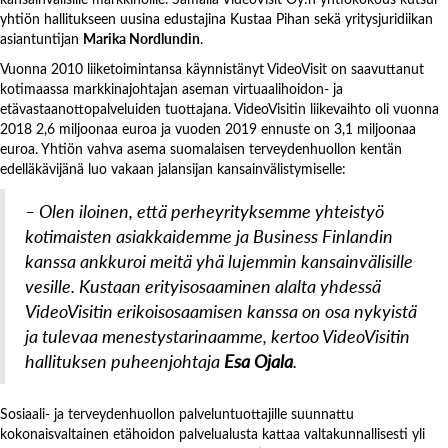
yhtiön hallitukseen uusina edustajina Kustaa Pihan sekä yritysjuridiikan
asiantuntijan
Marika Nordlundin
.
Vuonna 2010 liiketoimintansa käynnistänyt VideoVisit on saavuttanut
kotimaassa markkinajohtajan aseman virtuaalihoidon- ja
etävastaanottopalveluiden tuottajana. VideoVisitin liikevaihto oli vuonna
2018 2,6 miljoonaa euroa ja vuoden 2019 ennuste on 3,1 miljoonaa
euroa. Yhtiön vahva asema suomalaisen terveydenhuollon kentän
edelläkävijänä luo vakaan jalansijan kansainvälistymiselle:
– Olen iloinen, että perheyrityksemme yhteistyö
kotimaisten asiakkaidemme ja Business Finlandin
kanssa ankkuroi meitä yhä lujemmin kansainvälisille
vesille. Kustaan erityisosaaminen alalta yhdessä
VideoVisitin erikoisosaamisen kanssa on osa nykyistä
ja tulevaa menestystarinaamme, kertoo VideoVisitin
hallituksen puheenjohtaja
Esa Ojala
.
Sosiaali- ja terveydenhuollon palveluntuottajille suunnattu
kokonaisvaltainen etähoidon palvelualusta kattaa valtakunnallisesti yli