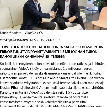
Lehdistötiedote – VideoVisit Oy
Vapaa julkaistavaksi: 13.5.2019, 9:00 EEST
TERVEYDENHUOLLON ETÄHOITOON JA SÄHKÖISEEN ASIOINTIIN
ERIKOISTUNUT VIDEOVISIT VARMISTI 1,5 MILJOONAN EURON
RAHOITUKSEN KANSAINVÄLISTYMISEEN
Sosiaali- ja terveydenhuollon palveluiden etähoitoon ratkaisuja kehittävä
suomalainen VideoVisit Oy on varmistanut 1,5 miljoonan euron
rahoituksen palveluidensa skaalaamiseksi kansainvälisille markkinoille.
Lisärahoitus koostuu Business Finlandin Smart Life Finland – hankkeen
kautta saadusta yritysrahoituksesta sekä terveyspalveluiden moniosaaja
Kustaa Pihan
sijoitusyhtiö Athensmedin suorasta sijoituksesta yhtiöön.
Rahoituksen turvin VideoVisit vahvistaa reilu 1,5 vuotta sitten
käynnistynyttä kansainvälistä liiketoimintaansa panostamalla
kansainväliseen myyntiin sekä kehittämällä uusia palveluita
kansainvälisille markkinoille. Samalla VideoVisit Oy:n yhtiökokous kutsui