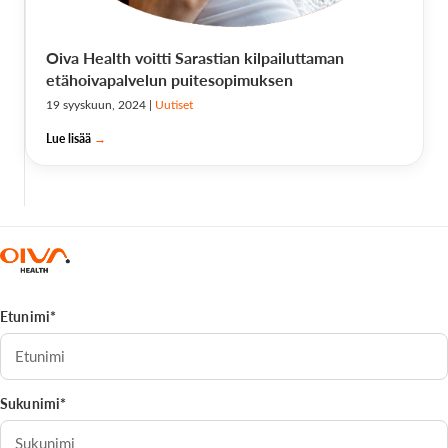
Oiva Health voitti Sarastian kilpailuttaman
etähoivapalvelun puitesopimuksen
19 syyskuun, 2024
|
Uutiset
Lue lisää
→
Etunimi*
Sukunimi*