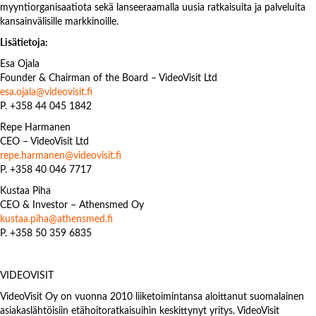
myyntiorganisaatiota sekä lanseeraamalla uusia ratkaisuita ja palveluita
kansainvälisille markkinoille.
Lisätietoja:
Esa Ojala
Founder & Chairman of the Board – VideoVisit Ltd
esa.ojala@videovisit.fi
P. +358 44 045 1842
Repe Harmanen
CEO – VideoVisit Ltd
repe.harmanen@videovisit.fi
P. +358 40 046 7717
Kustaa Piha
CEO & Investor – Athensmed Oy
kustaa.piha@athensmed.fi
P. +358 50 359 6835
VIDEOVISIT
VideoVisit Oy on vuonna 2010 liiketoimintansa aloittanut suomalainen
asiakaslähtöisiin etähoitoratkaisuihin keskittynyt yritys. VideoVisit