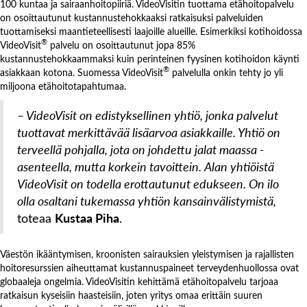
100 kuntaa ja sairaanhoitopiiriä. VideoVisitin tuottama etähoitopalvelu
on osoittautunut kustannustehokkaaksi ratkaisuksi palveluiden
tuottamiseksi maantieteellisesti laajoille alueille. Esimerkiksi kotihoidossa
®
VideoVisit
palvelu on osoittautunut jopa 85%
kustannustehokkaammaksi kuin perinteinen fyysinen kotihoidon käynti
®
asiakkaan kotona. Suomessa VideoVisit
palvelulla onkin tehty jo yli
miljoona etähoitotapahtumaa.
– VideoVisit on edistyksellinen yhtiö, jonka palvelut
tuottavat merkittävää lisäarvoa asiakkaille. Yhtiö on
terveellä pohjalla, jota on johdettu jalat maassa -
asenteella, mutta korkein tavoittein. Alan yhtiöistä
VideoVisit on todella erottautunut edukseen. On ilo
olla osaltani tukemassa yhtiön kansainvälistymistä,
toteaa
Kustaa Piha
.
Väestön ikääntymisen, kroonisten sairauksien yleistymisen ja rajallisten
hoitoresurssien aiheuttamat kustannuspaineet terveydenhuollossa ovat
globaaleja ongelmia. VideoVisitin kehittämä etähoitopalvelu tarjoaa
ratkaisun kyseisiin haasteisiin, joten yritys omaa erittäin suuren