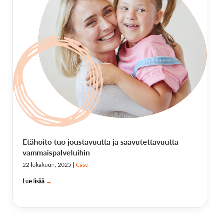
Etähoito tuo joustavuutta ja saavutettavuutta
vammaispalveluihin
22 lokakuun, 2025
|
Case
Lue lisää
→