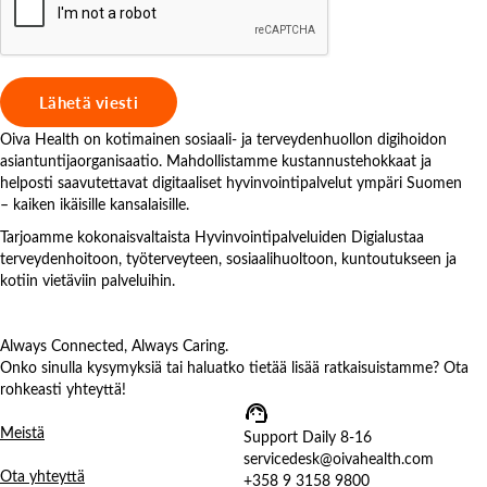
Oiva Health on kotimainen sosiaali- ja terveydenhuollon digihoidon
asiantuntijaorganisaatio. Mahdollistamme kustannustehokkaat ja
helposti saavutettavat digitaaliset hyvinvointipalvelut ympäri Suomen
– kaiken ikäisille kansalaisille.
Tarjoamme kokonaisvaltaista Hyvinvointipalveluiden Digialustaa
terveydenhoitoon, työterveyteen, sosiaalihuoltoon, kuntoutukseen ja
kotiin vietäviin palveluihin.
Always Connected, Always Caring.
Onko sinulla kysymyksiä tai haluatko tietää lisää ratkaisuistamme? Ota
rohkeasti yhteyttä!
Meistä
Support Daily 8-16
servicedesk@oivahealth.com
Ota yhteyttä
+358 9 3158 9800