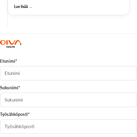
Lue lisää
→
Etunimi*
Sukunimi*
Työsähköposti*