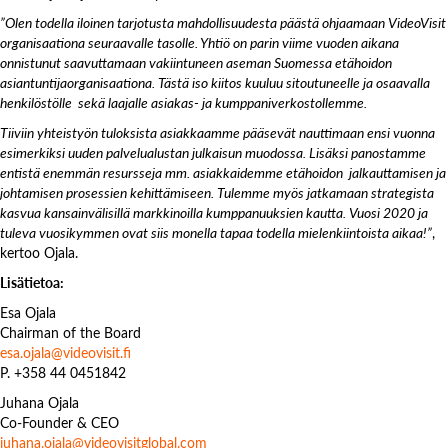
”Olen todella iloinen tarjotusta mahdollisuudesta päästä ohjaamaan VideoVisit
organisaationa seuraavalle tasolle. Yhtiö on parin viime vuoden aikana
onnistunut saavuttamaan vakiintuneen aseman Suomessa etähoidon
asiantuntijaorganisaationa. Tästä iso kiitos kuuluu sitoutuneelle ja osaavalla
henkilöstölle sekä laajalle asiakas- ja kumppaniverkostollemme.
Tiiviin yhteistyön tuloksista asiakkaamme pääsevät nauttimaan ensi vuonna
esimerkiksi uuden palvelualustan julkaisun muodossa. Lisäksi panostamme
entistä enemmän resursseja mm. asiakkaidemme etähoidon jalkauttamisen ja
johtamisen prosessien kehittämiseen. Tulemme myös jatkamaan strategista
kasvua kansainvälisillä markkinoilla kumppanuuksien kautta. Vuosi 2020 ja
tuleva vuosikymmen ovat siis monella tapaa todella mielenkiintoista aikaa!”
,
kertoo Ojala.
Lisätietoa:
Esa Ojala
Chairman of the Board
esa.ojala@videovisit.fi
P. +358 44 0451842
Juhana Ojala
Co-Founder & CEO
juhana.ojala@videovisitglobal.com