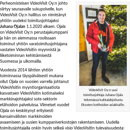
Perheomisteisen VideoVisit Oy:n johto
siirtyy seuraavalle sukupolvelle, kun
VideoVisit Oy:n hallitus on nimittänyt
yhtiön uudeksi toimitusjohtajaksi
Juhana Ojalan
1.1.2020 alkaen. Ojala
on VideoVisit Oy:n perustajakumppani
ja hän on aiemmassa roolissaan
toiminut yhtiön varatoimitusjohtajana
vastaten VideoVisitin myynnistä ja
liiketoiminnan kehittämisestä
Suomessa ja ulkomailla.
Vuodesta 2014 lähtien yhtiön
toiminnassa täyspäiväisesti mukana
ollut Ojala on vuosien varrella johtanut
VideoVisitin myyntiorganisaatiota
VideoVisit Oy:n uusi
kasvattaen VideoVisitin kotimaiseksi
toimitusjohtaja Juhana Ojala
markkinajohtajaksi sote-sektorin
tekemässä kukkalahjoitusta
etähoidon palveluissa. Viimeiset vuodet
Eksoten kotihoidon asiakkaille.
Ojala on keskittynyt erityisesti
kansainvälisten markkinoiden
avaamiseen ja uusien kumppaniverkostojen rakentamiseen. Uudella
toimitusjohtajalla onkin hyvin selkeä visio VideoVisitin tulevaisuudesta: