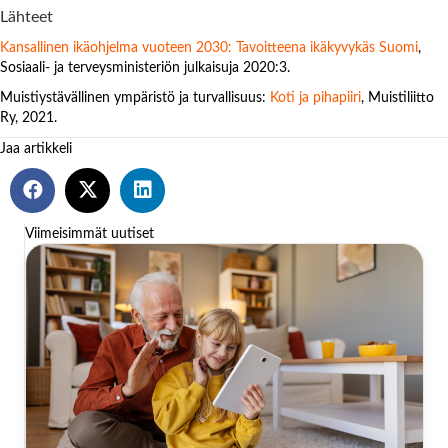
Lähteet
Kansallinen ikäohjelma vuoteen 2030: Tavoitteena ikäkyvykäs Suomi
,
Sosiaali- ja terveysministeriön julkaisuja 2020:3.
Muistiystävällinen ympäristö ja turvallisuus:
Koti ja pihapiiri
, Muistiliitto
Ry, 2021.
Jaa artikkeli
Viimeisimmät uutiset