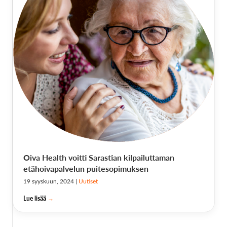
Oiva Health voitti Sarastian kilpailuttaman
etähoivapalvelun puitesopimuksen
19 syyskuun, 2024
|
Uutiset
Lue lisää
→