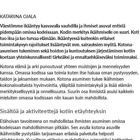
KATARIINA OJALA
Väestömme ikääntyy kasvavalla vauhdilla ja ihmiset asuvat entistä
pidempään omissa kodeissaan. Kodin merkitys ikäihmiselle on suuri. Koti
tuo iloa ja luo turvaa elämään. Ikääntyessä kuitenkin erilaiset
toimintakyvyn rajoitukset lisääntyvät mm. sairauksien myötä. Kotona-
asumisen tukeminen sekä hoidon ja kuntoutuksen järjestäminen kotiin
koetaan yhteiskunnallisesti tärkeäksi ja ennaltaehkäiseväksi toiminnaksi.
Kotona elämä ja arki punoutuvat yhteen muistojen ja menneisyyden
kanssa. Omassa kodissa saa toimia kuten itse haluaa oman pystyvyyden,
taidon ja jaksamisen mukaan. Kotona asuminen tukee ikäihmisen
kokonaisvaltaista hyvinvointia, ylläpitää toimintakykyä ja lisää elämän
merkityksellisyyttä ja onnellisuutta. Suurin osa ihmisistä asuisi kaikkein
mieluiten omassa kodissaan niin kauan kuin mahdollista.
Sisältöä ja aktiviteettejä kotiin etäyhteyksin
Etähoivan tavoitteena on mahdollistaa ihmisten asuminen omissa
kodeissaan mahdollisimman pitkään. Sen avulla kotona asuville
ikäihmisille pystytään tarjoamaan erilaisia palveluita helposti
etäyhteyksin. Kuvallinen etähoiva mahdollistaa esimerkiksi kotihoidon