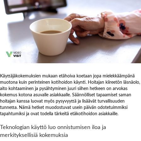
Käyttäjäkokemuksien mukaan etähoiva koetaan jopa mielekkäämpänä
muotona kuin perinteinen kotihoidon käynti. Hoitajan kiireetön läsnäolo,
aito kohtaaminen ja pysähtyminen juuri siihen hetkeen on arvokas
kokemus kotona asuvalle asiakkaalle. Säännölliset tapaamiset saman
hoitajan kanssa luovat myös pysyvyyttä ja lisäävät turvallisuuden
tunnetta. Nämä hetket muodostuvat usein päivän odotetuimmiksi
tapahtumiksi ja ovat todella tärkeitä etäkotihoidon asiakkaille.
Teknologian käyttö luo onnistumisen iloa ja
merkityksellisiä kokemuksia