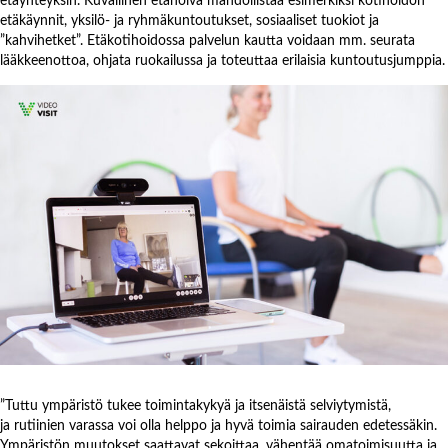
etäkäynnit, yksilö- ja ryhmäkuntoutukset, sosiaaliset tuokiot ja
”kahvihetket”. Etäkotihoidossa palvelun kautta voidaan mm. seurata
lääkkeenottoa, ohjata ruokailussa ja toteuttaa erilaisia kuntoutusjumppia.
”Tuttu ympäristö tukee toimintakykyä ja itsenäistä selviytymistä,
ja rutiinien varassa voi olla helppo ja hyvä toimia sairauden edetessäkin.
Ympäristön muutokset saattavat sekoittaa, vähentää omatoimisuutta ja