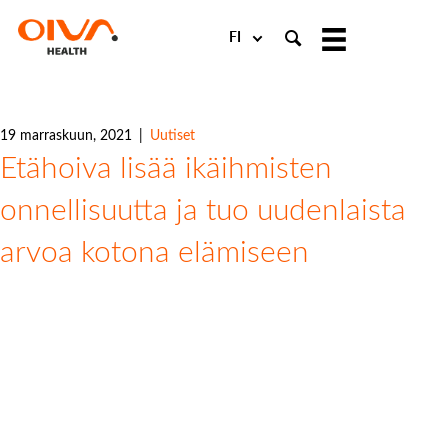
Choose
a
language
19 marraskuun, 2021
|
Uutiset
Etähoiva lisää ikäihmisten
onnellisuutta ja tuo uudenlaista
arvoa kotona elämiseen