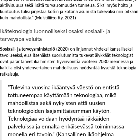
aktiivisuutta sekä lisätä turvattomuuden tunnetta. Siksi myös hoito ja
kuntoutus tulisi järjestää kotiin ja kotona asumista tukevaksi niin pitkään
kuin mahdollista.” (Muistiliitto Ry, 2021)
Ikäteknologia luonnolliseksi osaksi sosiaali- ja
terveyspalveluita
Sosiaali- ja terveysministeriö
(2020) on linjannut yhdeksi kansalliseksi
tavoitteeksi, että itsenäistä suoriutumista tukevat älykkäät teknologiat
ovat parantaneet ikäihmisten hyvinvointia vuoteen 2030 mennessä ja
kaikilla olisi yhdenvertainen mahdollisuus hyödyntää kyseisiä teknologia
ratkaisuja.
”Tulevina vuosina ikääntyvä väestö on entistä
tottuneempaa käyttämään teknologiaa, mikä
mahdollistaa sekä nykyisten että uusien
teknologioiden laajamittaisemman käytön.
Teknologiaa voidaan hyödyntää iäkkäiden
palveluissa ja ennalta ehkäisevässä toiminnassa
monella eri tavoin.” (Kansallinen ikäohjelma