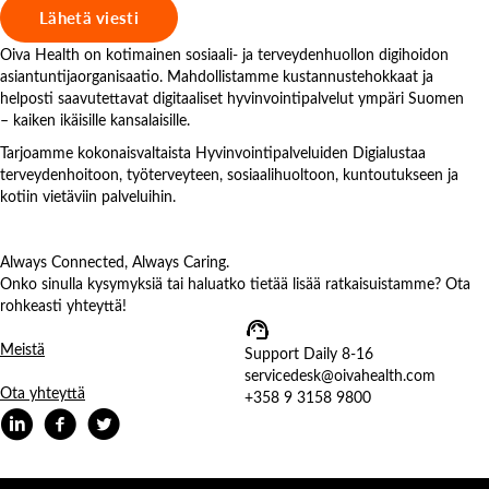
Oiva Health on kotimainen sosiaali- ja terveydenhuollon digihoidon
asiantuntijaorganisaatio. Mahdollistamme kustannustehokkaat ja
helposti saavutettavat digitaaliset hyvinvointipalvelut ympäri Suomen
– kaiken ikäisille kansalaisille.
Tarjoamme kokonaisvaltaista Hyvinvointipalveluiden Digialustaa
terveydenhoitoon, työterveyteen, sosiaalihuoltoon, kuntoutukseen ja
kotiin vietäviin palveluihin.
Always Connected, Always Caring.
Onko sinulla kysymyksiä tai haluatko tietää lisää ratkaisuistamme? Ota
rohkeasti yhteyttä!
Meistä
Support Daily 8-16
servicedesk@oivahealth.com
Ota yhteyttä
+358 9 3158 9800