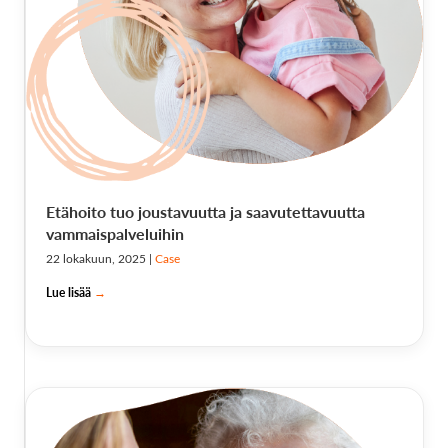
Etähoito tuo joustavuutta ja saavutettavuutta
vammaispalveluihin
22 lokakuun, 2025
|
Case
Lue lisää
→