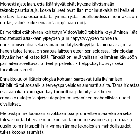
Monesti ajatellaan, että ikääntyvät eivät kykene käyttämään
teknologiaratkaisuja, koska laitteet ovat liian monimutkaisia tai heillä ei
ole tarvittavaa osaamista tai ymmärrystä. Todellisuudessa moni iäkäs on
utelias, valmis kokeilemaan ja oppimaan uutta.
Esimerkiksi etähoivaan kehitetyn
VideoVisit® tabletin
käyttäminen lisää
todistetusti asiakkaan ylpeyden ja minäpystyvyyden tunnetta,
onnistumisen iloa sekä elämän merkityksellisyyttä. Ja ainoa asia, mitä
hänen tulee tehdä, on saapua laitteen eteen sen soidessa. Teknologian
käyttäminen ei katso ikää. Tärkeää on, että valitaan ikäihmisen käyttöön
parhaiten soveltuvat laitteet ja palvelut – helppokäyttöisyys sekä
turvallisuus edellä.
Ennakkoluulot ikäteknologiaa kohtaan saattavat tulla ikäihmisen
lähipiiriltä tai sosiaali- ja terveyspalveluiden ammattilaisilta. Tämä hidastaa
osaltaan ikäteknologian käyttöönottoa ja kehitystä. Omien
ennakkoluulojen ja ajattelutapojen muuttaminen mahdollistaa uudet
oivallukset.
Me pystymme luomaan arvokkaampaa ja onnellisempaa elämää sekä
tulevaisuutta läheisillemme, kun suhtaudumme avoimesti ja uteliaasti
uusiin toimintatapoihin ja ymmärrämme teknologian mahdollisuudet
tukea kotona asumista.