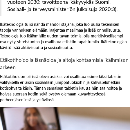
vuoteen 2030: tavoitteena ikäkyvykäs Suomi,
Sosiaali- ja terveysministeriön julkaisuja 2020:3).
Ikäteknologia tulisi nähdä mahdollistajana, joka luo uusia tekemisen
tapoja vanhuksen elämään, laajentaa maailmaa ja lisää onnellisuutta.
Teknologia tuo ikäihmisille uuden tavan toimia, olla merkityksellisempi
osa nyky-yhteiskuntaa ja osallistua erilaisiin tapahtumiin. Ikäteknologian
käyttö lisää aktiivisuutta ja sosiaalisuutta.
Etäkotihoidolla läsnäoloa ja aitoja kohtaamisia ikäihmisen
arkeen
Etäkotihoidon piirissä oleva asiakas voi osallistua esimerkiksi tabletin
välityksellä erilaisiin sosiaalisiin jumppatuokioihin ja kahvitteluhetkiin
kotisohvalta käsin. Tämän samaisen tabletin kautta hän saa hoitoa ja
hoivaa suoraan kotiin sekä pystyy olemaan kuvayhteydessä
perheenjäseniinsä ja ystäviinsä.